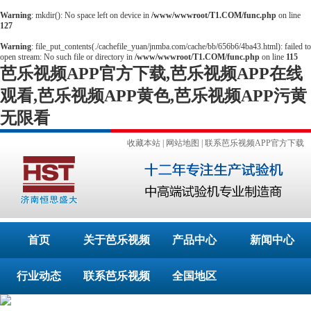
Warning
: mkdir(): No space left on device in
/www/wwwroot/T1.COM/func.php
on line
127
Warning
: file_put_contents(./cachefile_yuan/jnmba.com/cache/bb/656b6/4ba43.html): failed to
open stream: No such file or directory in
/www/wwwroot/T1.COM/func.php
on line
115
芭乐视频APP官方下载,芭乐视频APP在线
观看,芭乐视频APP黄色,芭乐视频APP污黄
无限看
收藏本站
|
网站地图
|
联系芭乐视频APP官方下载
首页
关于芭乐视频
产品中心
新闻中心
行业动态
APP官方下载
联系芭乐视频
全国地区