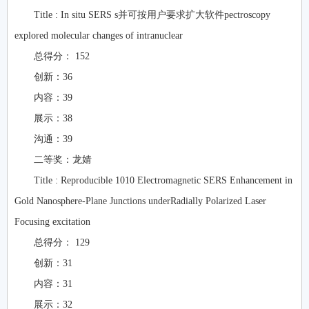
Title : In situ SERS s并可按用户要求扩大软件pectroscopy
explored molecular changes of intranuclear
总得分： 152
创新：36
内容：39
展示：38
沟通：39
二等奖：龙婧
Title : Reproducible 1010 Electromagnetic SERS Enhancement in
Gold Nanosphere-Plane Junctions underRadially Polarized Laser
Focusing excitation
总得分： 129
创新：31
内容：31
展示：32