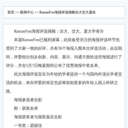
APP官方下载
首页
>>
新闻中心
>> RamanFest海报评选揭晓吉大交大厦咗
RamanFest海报评选揭晓：吉大、交大、厦大学者分
本届RamanFest已顺利谢幕，此前备受关注的海报评选环节也
受到了大家一致的好评。共有30个海报入围本次评选活动，会议期
间，评委组分别从创新、内容、展示、沟通方面给这些海报进行了
评分，并在5月7日晚宴期间公布了优秀海报中奖名单。
此次海报评选旨在为年轻的学者提供一个与国内外顶尖学者交
流的机会，来自评委的肯定也必将鼓励更多的年轻人踏上科研之
路。
海报参选者合影
附：获奖名单
海报获奖者与颁奖嘉宾合影
一等奖：梁丽佳