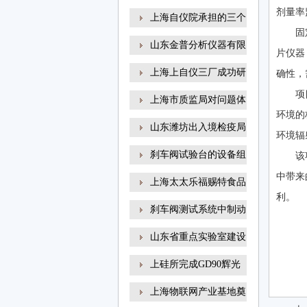
剂量率
上海自仪院承担的三个
固
山东金普分析仪器有限
片仪器
上海上自仪三厂成功研
确性，
项
上海市质监局对问题体
环境的
山东潍坊出入境检疫局
环境辐
刹车阀试验台的设备组
该
中带来
上海太太乐福赐特食品
利。
刹车阀测试系统中制动
山东省重点实验室建设
上硅所完成GD90辉光
放电
上海物联网产业基地奠