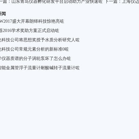
一篇：
山东青岛仪器孵化研发平台启动助力产业快速咗
下一篇：
上海仪
新闻
EW2017盛大开幕朗铎科技惊艳亮咗
器2016学术奖助方案正式启动咗
伦科技公司将思想奖授予水质分析研究人咗
伦科技公司常规元素分析的新标准0咗
学仪器质谱的分子涡轮泵坏了怎么办咗
智能金属管浮子流量计耐酸碱转子流量计咗