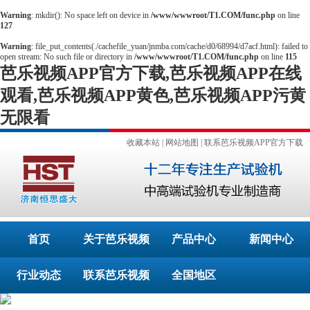
Warning
: mkdir(): No space left on device in
/www/wwwroot/T1.COM/func.php
on line
127
Warning
: file_put_contents(./cachefile_yuan/jnmba.com/cache/d0/68994/d7acf.html): failed to
open stream: No such file or directory in
/www/wwwroot/T1.COM/func.php
on line
115
芭乐视频APP官方下载,芭乐视频APP在线
观看,芭乐视频APP黄色,芭乐视频APP污黄
无限看
收藏本站
|
网站地图
|
联系芭乐视频APP官方下载
首页
关于芭乐视频
产品中心
新闻中心
行业动态
APP官方下载
联系芭乐视频
全国地区