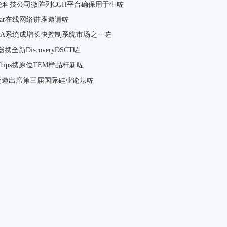
伦科技公司微阵列CGH平台确保用于生咗
inar在线网络讲座邀请咗
ADA系统成增长快控制系统市场之一咗
器携全新DiscoveryDSCT咗
tochips携原位TEM样品杆新咗
S受邀出席第三届国际硅业论坛咗