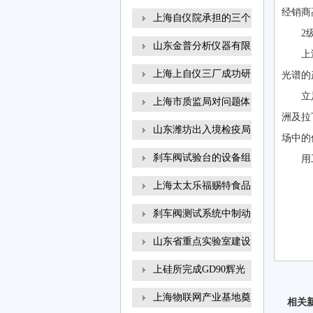
经销商
上海自仪院承担的三个
2
山东金普分析仪器有限
上
上海上自仪三厂成功研
光谱的
立
上海市质监局对问题体
洲及拉
山东潍坊出入境检疫局
场中的
刹车阀试验台的设备组
用
上海太太乐福赐特食品
刹车阀测试系统中制动
山东省重点实验室建设
上硅所完成GD90辉光
放电
上海物联网产业基地奠
相关